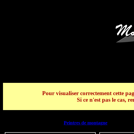
Vente en ligne
WIBAULT MAR
> WI
Pour visualiser correctement cette pag
Si ce n'est pas le cas, 
Retrouvez tous les produits de la catégorie
WIBAULT Marcel
de la
d'articles WIBAULT Marcel,
Peintres de montagne