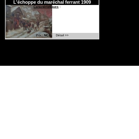
L'échoppe du maréchal ferrant 1909
Caractéristiques
:
Prix :
NC €
Détail >>
Réalisation
:
Cchouette 
Con
Mountain-Galler