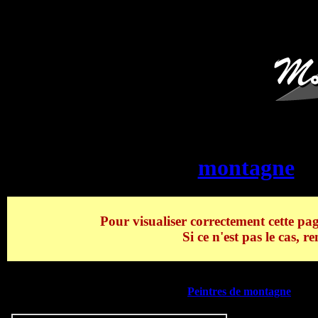
Vente en ligne
LEVIGNE 
montagne
>
Pour visualiser correctement cette pag
Si ce n'est pas le cas, 
Retrouvez tous les produits de la catégorie
LEVIGNE Théodore
de 
ligne d'articles LEVIGNE Théodore,
Peintres de montagne
.