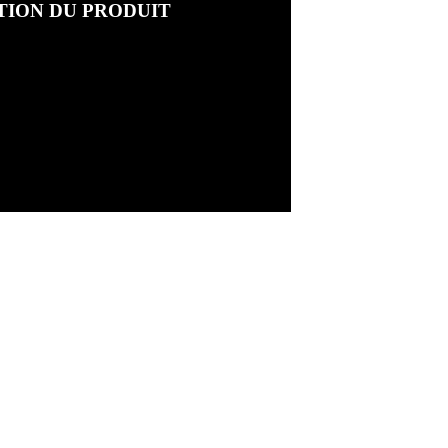
TION DU PRODUIT
l
998)
ionnassay»
 50 cm
X 69 cm