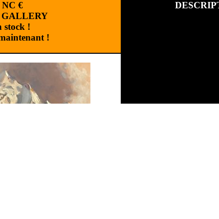
:
NC
€
DESCRIP
 GALLERY
 stock !
aintenant !
Marque :
Catégorie :
WIBAULT Marce
Référence :
TAWIB1702300
WIBAULT Marcel
(1904 - 1
Réalisation
:
Cchouette Multimedia
|
Plan du site
|
Version mobile
«L'Aiguille et le Glacier de B
Huile sur isorel,
Signée bas gauche.
Cadre d'origine.
Dimensions de l'oeuvre:
65 X
Dimensions avec cadre
: 83 