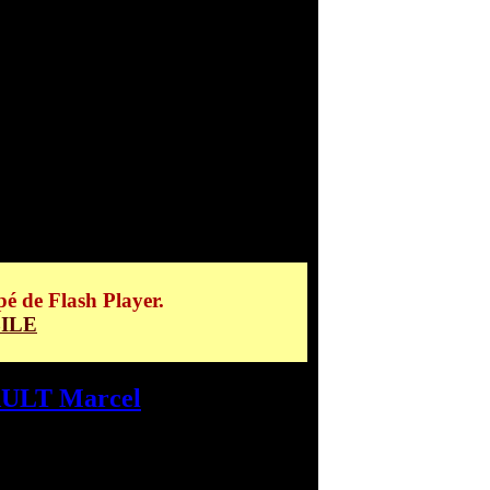
BAULT Marcel
pé de Flash Player.
ILE
ULT Marcel
>
Laiguille et