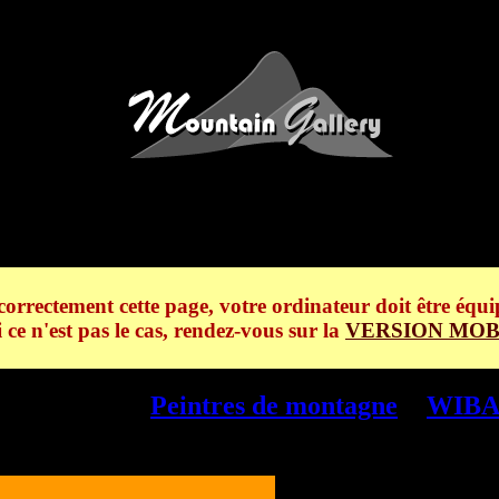
et le Glacier de Bionnassay> WI
correctement cette page, votre ordinateur doit être équi
i ce n'est pas le cas, rendez-vous sur la
VERSION MOB
e Bionnassay -
Peintres de montagne
>
WIBA