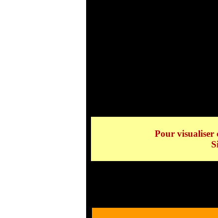
Laiguille 
Pour visualiser 
S
Laiguille et le Glacier d
le Glacier de Bionnassay