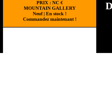
PRIX :
NC
€
D
MOUNTAIN GALLERY
Neuf
|
En stock !
Commandez maintenant !
Mar
Cat
Réalisation
:
Cchouette 
Réf
WI
«Le
de 