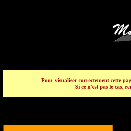
Le Glacier de Bionnassay, l'A
Pour visualiser correctement cette pag
Si ce n'est pas le cas, 
Le Glacier de Bionnassay, l'Aiguille de Bi
>
Le Glacier de Bionnassay, l'Aiguille de 