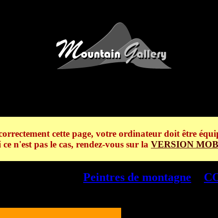
anc, l'Aiguille de Bionnassay>
correctement cette page, votre ordinateur doit être équi
i ce n'est pas le cas, rendez-vous sur la
VERSION MOB
e de Bionnassay -
Peintres de montagne
>
CO
nassay