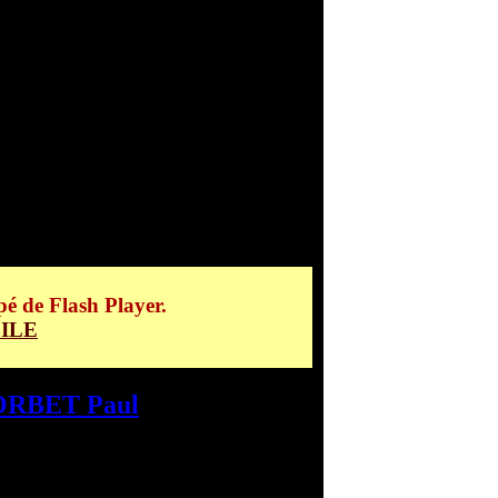
 CORBET Paul
pé de Flash Player.
ILE
RBET Paul
>
Le Mont