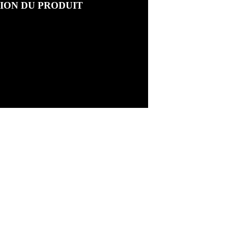
ION DU PRODUIT
e Bionnassay"
cm
S COMPLEMENTAIRES