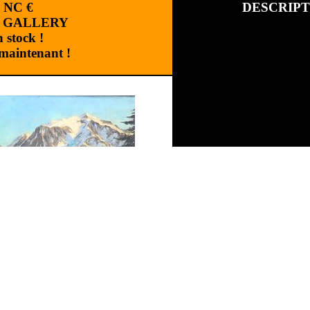
:
NC
€
DESCRIPT
 GALLERY
 stock !
aintenant !
Marque :
Catégorie :
CORBET Paul
Référence :
TACOR170000
Paul CORBET
(1920-2006)
Réalisation
:
Cchouette Multimedia
|
Plan du site
|
Version mobile
"Le Mont Blanc, L'Aiguille d
Huile sur bois,
signé bas droit.
Dimensions : 60X30 cm
Dimensions encadré : 71X42 
ES DE l'ARTICLE
INFORMATION