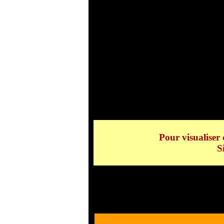
Le Mont Bl
Pour visualiser 
S
Le Mont Blanc, l'Aiguill
Blanc, l'Aiguille de Bion