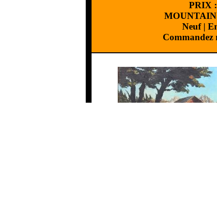
PRIX 
MOUNTAIN
Neuf
|
En
Commandez m
CARACTERISTIQU