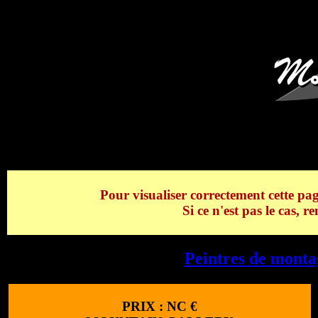
Paysage au crép
Pour visualiser correctement cette pag
Si ce n'est pas le cas, 
Paysage au crépuscule -
Peintres de mont
PRIX :
NC
€