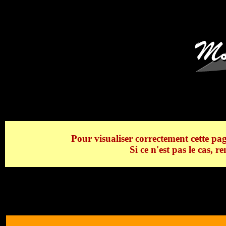
Le Mont Blanc, la vallée d
Pour visualiser correctement cette pag
Si ce n'est pas le cas, 
Le Mont Blanc, la vallée des Contamines en
Mont Blanc, la vallée des Contamines en ét