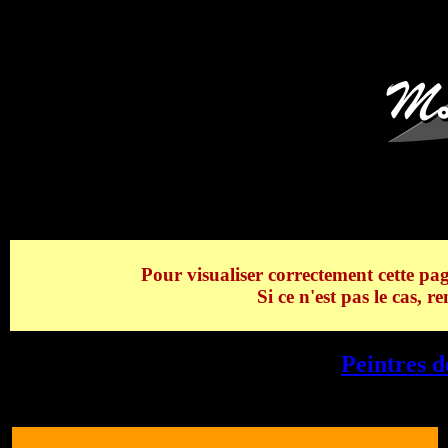
Le Lac des Confin
Pour visualiser correctement cette pag
Si ce n'est pas le cas, 
Le Lac des Confins, La Clusaz -
Peintres 
La Clusaz