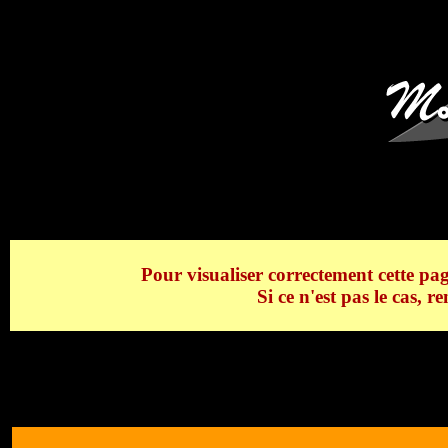
Le Mont Blanc, l'Aiguille
Pour visualiser correctement cette pag
Si ce n'est pas le cas, 
Le Mont Blanc, l'Aiguille du Bionnassay en
Mont Blanc, l'Aiguille du Bionnassay en ét