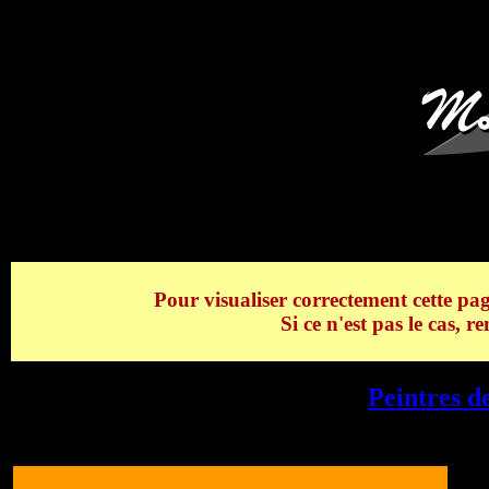
Première neige> 
Pour visualiser correctement cette pag
Si ce n'est pas le cas, 
Première neige - Les Houches -
Peintres d
Houches