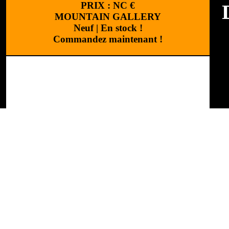
PRIX :
NC
€
MOUNTAIN GALLERY
Neuf
|
En stock !
Commandez maintenant !
M
Ca
Réalisation
:
Cchouette 
R
A
"P
Hu