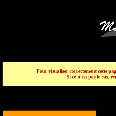
St Jean de Sixt Hôtel Beau Si
Pour visualiser correctement cette pag
Si ce n'est pas le cas, 
St Jean de Sixt Hôtel Beau Site & le Jalou
>
St Jean de Sixt Hôtel Beau Site & le Jal