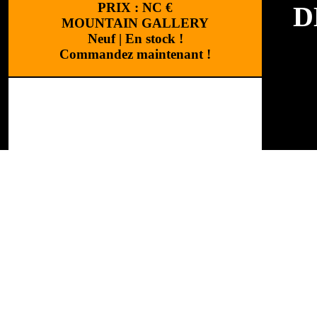
PRIX :
NC
€
D
MOUNTAIN GALLERY
Neuf
|
En stock !
Commandez maintenant !
Marq
Caté
Réalisation
:
Cchouette 
Réfé
MER
197
«St 