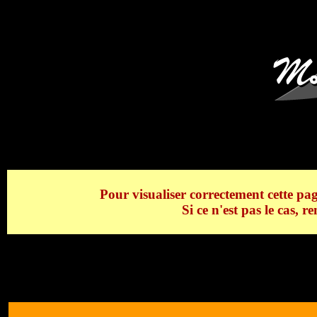
Aiguilles du Grand Charmoz
Pour visualiser correctement cette pag
Si ce n'est pas le cas, 
Aiguilles du Grand Charmoz & Col des Mo
Aiguilles du Grand Charmoz & Col des M