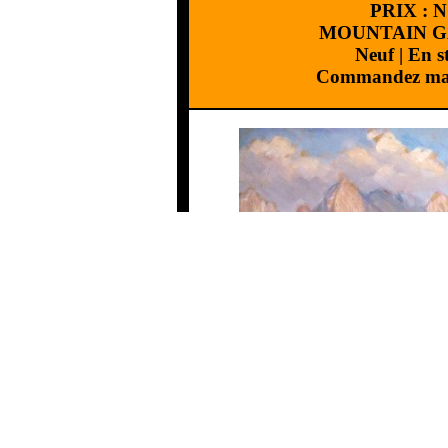
PRIX :
N
MOUNTAIN 
Neuf
|
En s
Commandez mai