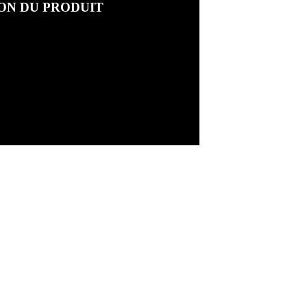
ON DU PRODUIT
974)
vis 1959" à Grand-Bornand.
de 1959