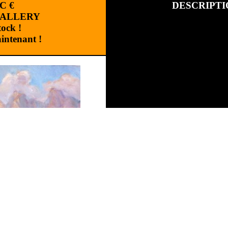
C
€
DESCRIPTI
GALLERY
tock !
ntenant !
Marque :
Catégorie :
MERGIER Marcel
Référence :
TMER1160500
MERGIER Jean Marcel
(1884 - 1
Réalisation
:
Cchouette Multimedia
|
Plan du site
|
Version mobile
«La Chapelle du Bouchet et les Ara
Huile sur carton,
signée bas droit.
Située au dos, contresignée et datée 
Dimensions :
Hors cadre : 41 X 33 cm