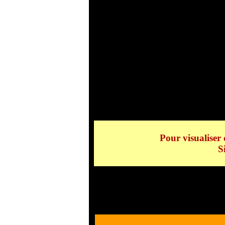
Grand-Bornand
Pour visualiser 
S
Grand-Bornand La Chape
Grand-Bornand La Chape