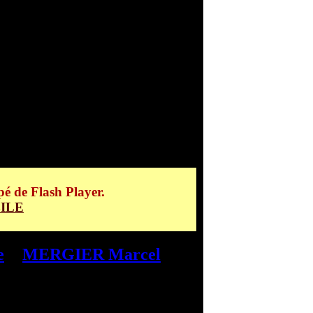
> MERGIER Marcel
pé de Flash Player.
ILE
e
>
MERGIER Marcel
>