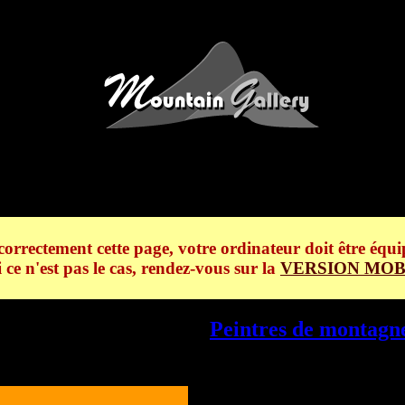
 La Chapelle du Bouchet 1959
correctement cette page, votre ordinateur doit être équi
i ce n'est pas le cas, rendez-vous sur la
VERSION MOB
lle du Bouchet 1959 -
Peintres de montagn
lle du Bouchet 1959