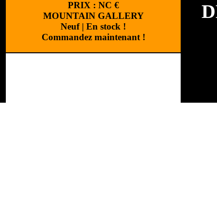
PRIX :
NC
€
D
MOUNTAIN GALLERY
Neuf
|
En stock !
Commandez maintenant !
Mar
Caté
Réalisation
:
Cchouette 
Réfé
WIB
«Les