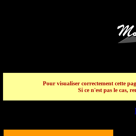
L'Aiguille Verte, les Gr
Pour visualiser correctement cette pag
Si ce n'est pas le cas, 
L'Aiguille Verte, les Grandes Jorasses.... -
L'Aiguille Verte, les Grandes Jorasses....