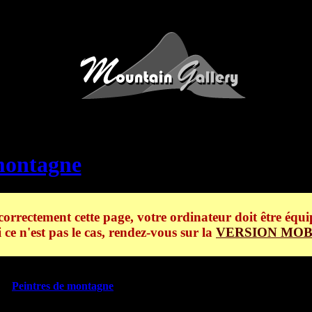
ARKOVITCH NICOLAS
- Caté
ontagne
> MARKOVITCH Nico
correctement cette page, votre ordinateur doit être équi
i ce n'est pas le cas, rendez-vous sur la
VERSION MOB
ie
MARKOVITCH Nicolas
de la
boutique en ligne MOUNTAIN
as,
Peintres de montagne