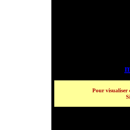
Vente en ligne
M
m
Pour visualiser 
S
Retrouvez tous les produits de la catégor
ligne d'articles MARKOVITCH Nicol
.