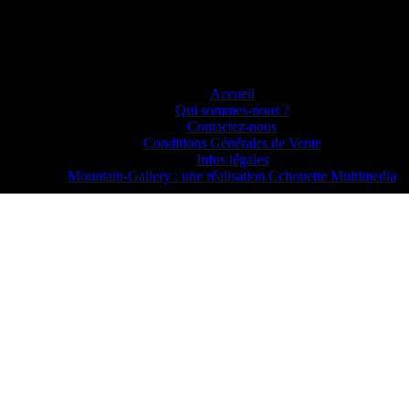
Accueil
Qui sommes-nous ?
Contactez-nous
Conditions Générales de Vente
Infos légales
Mountain-Gallery : une réalisation Cchouette Multimedia
Réalisation
:
Cchouette Multimedia
|
Plan du site
|
Version mobile
Home
About us
Contact
Terms of use
Legal information
Design & Development : Cchouette Multimedia
Design & Development : Cchouette Multimedia La Clusaz