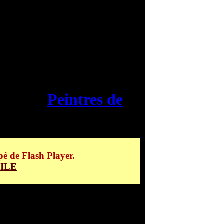
gorie :
Peintres de
las
pé de Flash Player.
ILE
 GALLERY
: Votre spécialiste de la
vente en