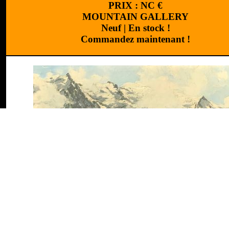
PRIX :
NC
€
MOUNTAIN GALLERY
Neuf
|
En stock !
Commandez maintenant !
Design
:
Cchouette M
CARACTERISTIQUES DE l'ARTICLE