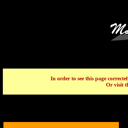
Coucher de Soleil sur le La
In order to see this page correctel
Or visit 
Coucher de Soleil sur le Lac d'Annecy, Tal
Coucher de Soleil sur le Lac d'Annecy, Tal