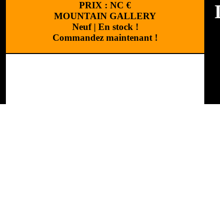
PRIX :
NC
€
MOUNTAIN GALLERY
Neuf
|
En stock !
Commandez maintenant !
M
C
Design
:
Cchouette M
R
R
L
"
d