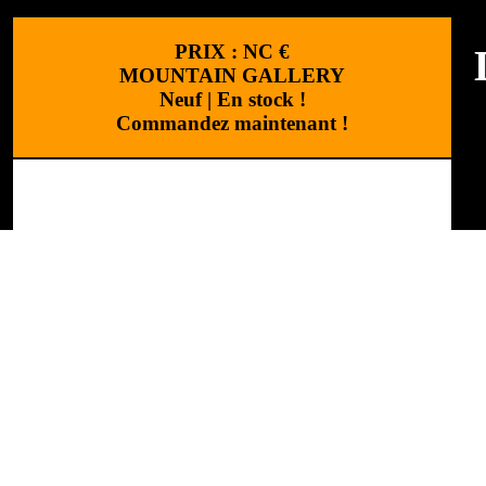
PRIX :
NC
€
MOUNTAIN GALLERY
Neuf
|
En stock !
Commandez maintenant !
M
Design
:
Cchouette M
C
V
R
C
(