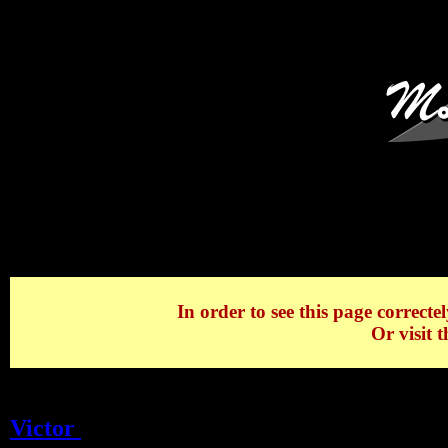
En hiver au Canal de Savi
In order to see this page correctel
Or visit 
En hiver au Canal de Savières SAVOIE 19
Victor
>
En hiver au Canal de Savières S